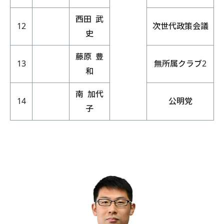
西田 武
12
次世代政策会議
史
藤原 豊
13
無所属クラブ2
和
南 加代
14
公明党
子