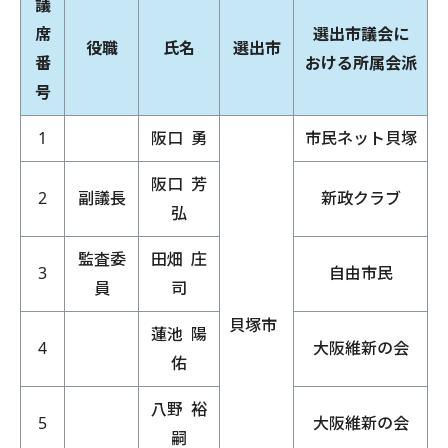
議
席
選出市議会に
役職
氏名
選出市
番
おける所属会派
号
1
阪口 勇
市民ネット貝塚
阪口 芳
2
副議長
新政クラブ
弘
監査委
田畑 庄
3
自由市民
員
司
貝塚市
蓮池 陽
4
大阪維新の会
佑
八野 裕
5
大阪維新の会
嗣