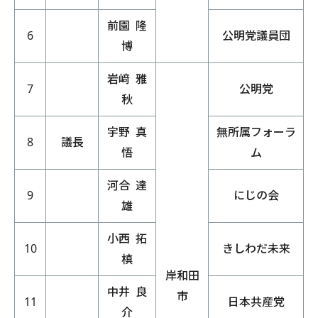
前園 隆
6
公明党議員団
博
岩﨑
雅
7
公明党
秋
宇野 真
無所属フォーラ
8
議長
悟
ム
河合 達
9
にじの会
雄
小西 拓
10
きしわだ未来
槙
岸和田
中井 良
市
11
日本共産党
介